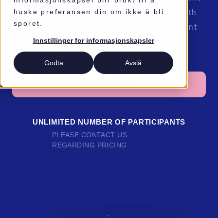
informasjonskapsel blir brukt til å
huske preferansen din om ikke å bli
activity can be personalized to align with
sporet.
your company's values, featuring content
Innstillinger for informasjonskapsler
directly tied to your specific values.
Godta
Avslå
SEND INQUIRY
UNLIMITED NUMBER OF PARTICIPANTS
PLEASE CONTACT US
REGARDING PRICING