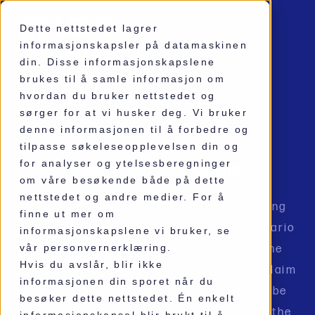
Dette nettstedet lagrer
informasjonskapsler på datamaskinen
din. Disse informasjonskapslene
brukes til å samle informasjon om
hvordan du bruker nettstedet og
sørger for at vi husker deg. Vi bruker
ESCAPE GAME
denne informasjonen til å forbedre og
tilpasse søkeleseopplevelsen din og
for analyser og ytelsesberegninger
Value Escape Game
om våre besøkende både på dette
nettstedet og andre medier. For å
The Value Escape Game is an entertaining
finne ut mer om
and immersive virtual escape game scenario
informasjonskapslene vi bruker, se
vår personvernerklæring.
where a hacker has seized control of the
Hvis du avslår, blir ikke
company's files. Can your employees reclaim
informasjonen din sporet når du
them within 45 minutes? This game can be
besøker dette nettstedet. Én enkelt
played online from anywhere! Moreover, the