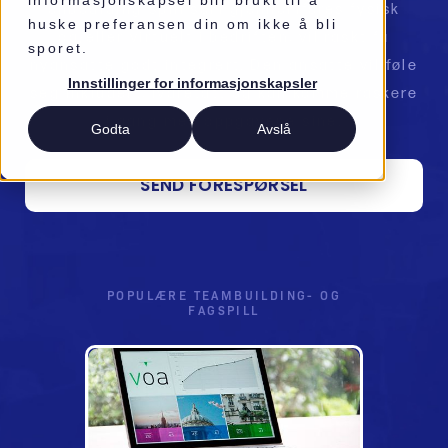
informasjonskapsel blir brukt til å
onboarding-spill som gjennomføres fysisk
huske preferansen din om ikke å bli
og/eller virtuelt i bedriften, vil raskt få
sporet.
nyansatte godt integrert. Den ansatte vil føle
Innstillinger for informasjonskapsler
seg inkludert, ivaretatt og kan komme raskere
i gang med oppgavene sine.
Godta
Avslå
SEND FORESPØRSEL
POPULÆRE TEAMBUILDING- OG
FAGSPILL
ONBOARDING GAME