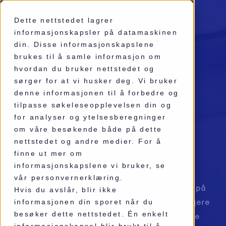
Dette nettstedet lagrer
informasjonskapsler på datamaskinen
din. Disse informasjonskapslene
brukes til å samle informasjon om
hvordan du bruker nettstedet og
ONBOARDING
sørger for at vi husker deg. Vi bruker
denne informasjonen til å forbedre og
La de ansatte bli kjent med
tilpasse søkeleseopplevelsen din og
for analyser og ytelsesberegninger
organisasjonen, verdiene og
om våre besøkende både på dette
kulturen på en inspirerende
nettstedet og andre medier. For å
måte
finne ut mer om
informasjonskapslene vi bruker, se
vår personvernerklæring.
Forskning viser at de 3 første månedene på
Hvis du avslår, blir ikke
informasjonen din sporet når du
arbeidsplassen er avgjørende for å engasjere
besøker dette nettstedet. Én enkelt
og beholde nyansatte. Spesialtilpassede