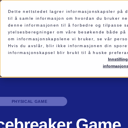
Dette nettstedet lagrer informasjonskapsler på
til å samle informasjon om hvordan du bruker net
PHYSICAL TEAMBUILDING
VI
denne informasjonen til å forbedre og tilpasse 
ytelsesberegninger om våre besøkende både på d
om informasjonskapslene vi bruker, se vår pers
Hvis du avslår, blir ikke informasjonen din spor
informasjonskapsel blir brukt til å huske prefera
Innstilling
informasjon
PHYSICAL GAME
Icebreaker Game