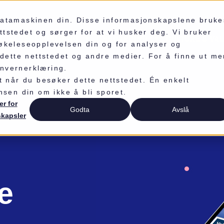
 datamaskinen din. Disse informasjonskapslene bruke
tstedet og sørger for at vi husker deg. Vi bruker
RTUAL TEAMBUILDING
ONBOARDING
CULTURE & VA
søkeleseopplevelsen din og for analyser og
ette nettstedet og andre medier. For å finne ut me
onvernerklæring.
et når du besøker dette nettstedet. Én enkelt
nsen din om ikke å bli sporet.
er for
Godta
Avslå
skapsler
e