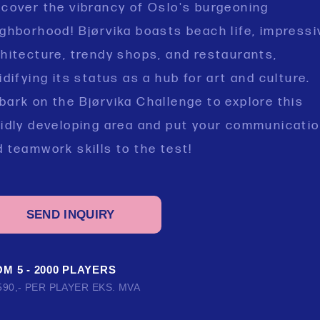
cover the vibrancy of Oslo's burgeoning
ghborhood! Bjørvika boasts beach life, impressi
hitecture, trendy shops, and restaurants,
idifying its status as a hub for art and culture.
ark on the Bjørvika Challenge to explore this
pidly developing area and put your communicati
 teamwork skills to the test!
SEND INQUIRY
M 5 - 2000 PLAYERS
590,- PER PLAYER EKS. MVA