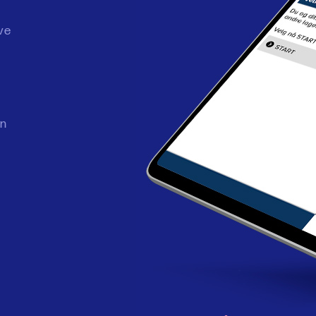
ve
on