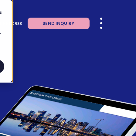
s
LUES
SEND INQUIRY
NORSK
r