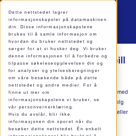
Dette nettstedet lagrer
informasjonskapsler på datamaskinen
din. Disse informasjonskapslene
brukes til å samle informasjon om
hvordan du bruker nettstedet og
sørger for at vi husker deg. Vi bruker
20% rabatt på perfekte spill
denne informasjonen til å forbedre og
tilpasse søkeleseopplevelsen din og
for sommeren.
for analyser og ytelsesberegninger
om våre besøkende både på dette
nettstedet og andre medier. For å
Gå ikke glipp av vår unike sommerkampanje med
finne ut mer om
informasjonskapslene vi bruker, se
hele 20% rabatt på dine sommerfavoritter! Velg
vår personvernerklæring.
mellom vårt nye «Summer Game Challenge» eller
Hvis du avslår, blir ikke
populære «Musikkquiz – summer edition»
informasjonen din sporet når du
besøker dette nettstedet. Én enkelt