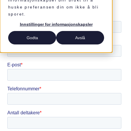
Send oss en forespørsel.
informasjonskapsel blir brukt til å
huske preferansen din om ikke å bli
sporet.
Innstillinger for informasjonskapsler
Godta
Avslå