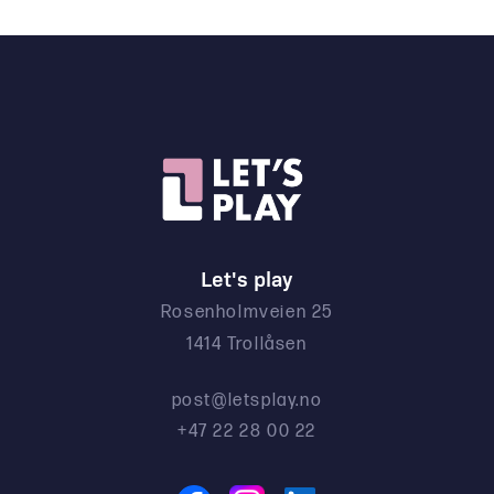
Let's play
Rosenholmveien 25
1414 Trollåsen
post@letsplay.no
+47 22 28 00 22