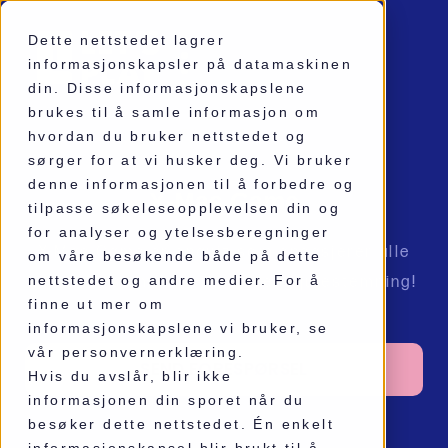
Dette nettstedet lagrer
informasjonskapsler på datamaskinen
din. Disse informasjonskapslene
brukes til å samle informasjon om
FYSISK SPILL
hvordan du bruker nettstedet og
sørger for at vi husker deg. Vi bruker
denne informasjonen til å forbedre og
X-Mas Game
tilpasse søkeleseopplevelsen din og
for analyser og ytelsesberegninger
X-Mas Game er enquiz som engasjerer alle
om våre besøkende både på dette
nettstedet og andre medier. For å
samtidig som den gir skikkelig julestemning!
finne ut mer om
informasjonskapslene vi bruker, se
vår personvernerklæring.
SEND FORESPØRSEL
Hvis du avslår, blir ikke
informasjonen din sporet når du
besøker dette nettstedet. Én enkelt