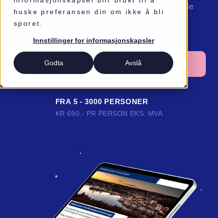
informasjonskapsel blir brukt til å
samtidig som dere får kjent på den gode
huske preferansen din om ikke å bli
teamfølelsen!
sporet.
Innstillinger for informasjonskapsler
SEND FORESPØRSEL
Godta
Avslå
FRA 5 - 3000 PERSONER
KR 690,- PR PERSON EKS. MVA