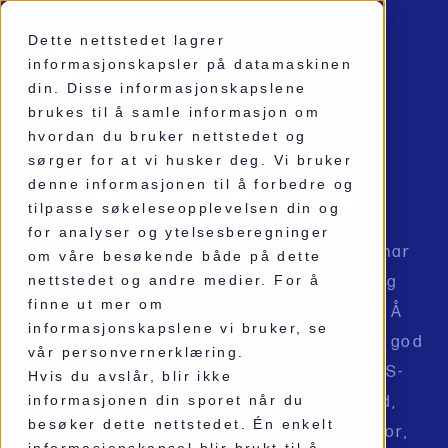
Dette nettstedet lagrer
informasjonskapsler på datamaskinen
din. Disse informasjonskapslene
brukes til å samle informasjon om
FYSISK SPILL
hvordan du bruker nettstedet og
sørger for at vi husker deg. Vi bruker
denne informasjonen til å forbedre og
Sandefjord Challenge
tilpasse søkeleseopplevelsen din og
for analyser og ytelsesberegninger
Den moderne og sjarmerende kystbyen har
om våre besøkende både på dette
nettstedet og andre medier. For å
en rik kulturarv, hvor både vikingene og
finne ut mer om
hvalfangstindustrien har satt sitt preg. Å
informasjonskapslene vi bruker, se
legge teambuildingen til Sandefjord er en god
vår personvernerklæring.
ide! Her kan dere besøke spennende GPS-
Hvis du avslår, blir ikke
informasjonen din sporet når du
lokasjoner som Art for All in the World,
besøker dette nettstedet. Én enkelt
Hvalfangsmonumentet og Southern Actor,